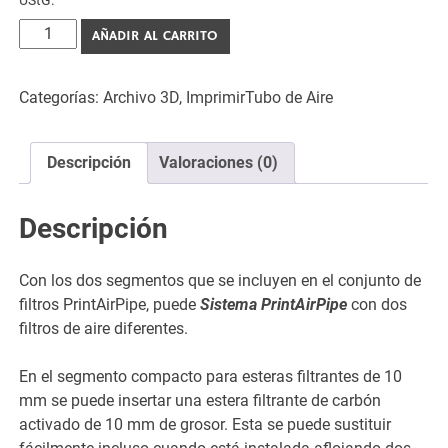
UStG.
PrintAirPipe
AÑADIR AL CARRITO
-
Filter
Categorías:
Archivo 3D
,
ImprimirTubo de Aire
Set
-
3D
Descripción
Valoraciones (0)
Druckbar
-
STL
Descripción
Dateien
cantidad
Con los dos segmentos que se incluyen en el conjunto de
filtros PrintAirPipe, puede
Sistema PrintAirPipe
con dos
filtros de aire diferentes.
En el segmento compacto para esteras filtrantes de 10
mm se puede insertar una estera filtrante de carbón
activado de 10 mm de grosor. Esta se puede sustituir