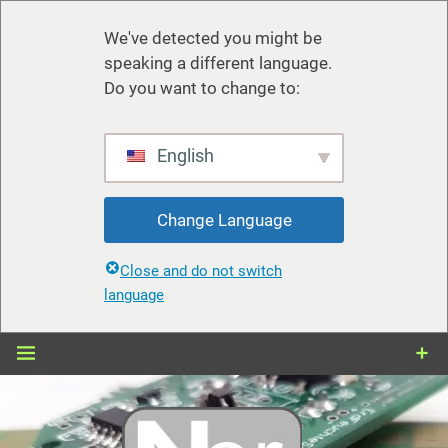
We've detected you might be
speaking a different language.
Do you want to change to:
English
Change Language
Close and do not switch
language
Zum
Inhalt
springen
nerdiy