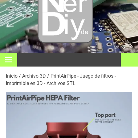
Bricol
electró
impre
En nerdiy.de, todo gira en torno a la electrónica, el bricolaje,
la impresión 3D, el hogar inteligente y muchos otros temas
técnicos.
3D y m
Inicio
/
Archivo 3D
/ PrintAirPipe - Juego de filtros -
Imprimible en 3D - Archivos STL