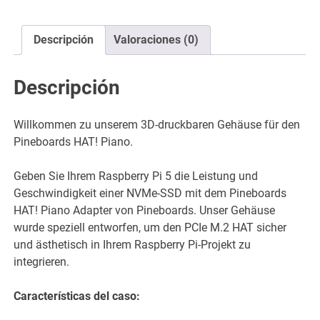
für
Raspberry
Descripción
Valoraciones (0)
Pi
5
-
Descripción
3D
Druckbar
Willkommen zu unserem 3D-druckbaren Gehäuse für den
-
Pineboards HAT! Piano.
STL
Dateien
Geben Sie Ihrem Raspberry Pi 5 die Leistung und
cantidad
Geschwindigkeit einer NVMe-SSD mit dem Pineboards
HAT! Piano Adapter von Pineboards. Unser Gehäuse
wurde speziell entworfen, um den PCIe M.2 HAT sicher
und ästhetisch in Ihrem Raspberry Pi-Projekt zu
integrieren.
Características del caso: