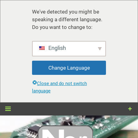
We've detected you might be
speaking a different language.
Do you want to change to:
English
Change Language
Close and do not switch
language
Zum
Inhalt
springen
nerdiy