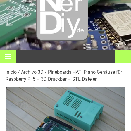
Bricol
electró
impre
En nerdiy.de, todo gira en torno a la electrónica, el bricolaje,
la impresión 3D, el hogar inteligente y muchos otros temas
técnicos.
3D y m
Inicio
/
Archivo 3D
/ Pineboards HAT! Piano Gehäuse für
Raspberry Pi 5 – 3D Druckbar – STL Dateien