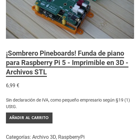
¡Sombrero Pineboards! Funda de piano
para Raspberry Pi 5 - Imprimible en 3D -
Archivos STL
6,99
€
Sin declaración de IVA, como pequeño empresario según §19 (1)
UStG.
Pineboards
AÑADIR AL CARRITO
HAT!
Piano
Categorías:
Archivo 3D
,
RaspberryPi
Gehäuse