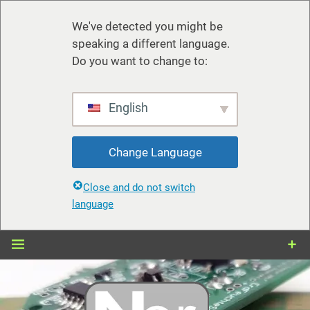
We've detected you might be
speaking a different language.
Do you want to change to:
English
Change Language
Close and do not switch
language
Zum
Inhalt
springen
nerdiy