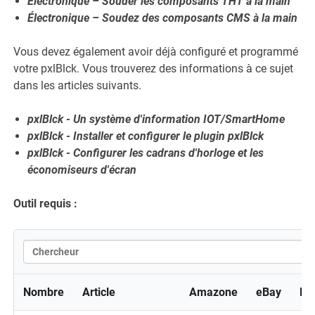
Électronique – Souder les composants THT à la main
Électronique – Soudez des composants CMS à la main
Vous devez également avoir déjà configuré et programmé
votre pxlBlck. Vous trouverez des informations à ce sujet
dans les articles suivants.
pxlBlck - Un système d'information IOT/SmartHome
pxlBlck - Installer et configurer le plugin pxlBlck
pxlBlck - Configurer les cadrans d'horloge et les
économiseurs d'écran
Outil requis :
Nombre
Article
Amazone
eBay
Ba