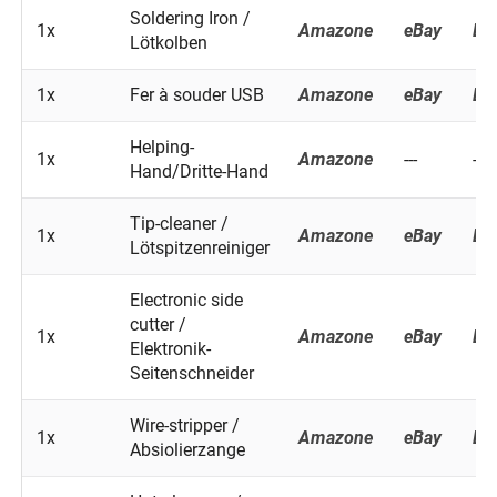
Soldering Iron /
1x
Amazone
eBay
Ba
Lötkolben
1x
Fer à souder USB
Amazone
eBay
Ba
Helping-
1x
Amazone
---
---
Hand/Dritte-Hand
Tip-cleaner /
1x
Amazone
eBay
Ba
Lötspitzenreiniger
Electronic side
cutter /
1x
Amazone
eBay
Ba
Elektronik-
Seitenschneider
Wire-stripper /
1x
Amazone
eBay
Ba
Absiolierzange