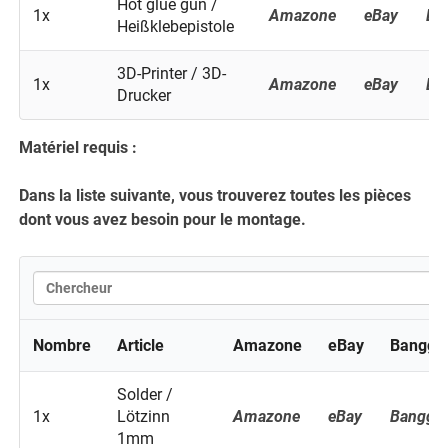
Hot glue gun /
1x
Amazone
eBay
Ba
Heißklebepistole
3D-Printer / 3D-
1x
Amazone
eBay
Ba
Drucker
Matériel requis :
Dans la liste suivante, vous trouverez toutes les pièces
dont vous avez besoin pour le montage.
Nombre
Article
Amazone
eBay
Banggo
Solder /
1x
Lötzinn
Amazone
eBay
Banggo
1mm