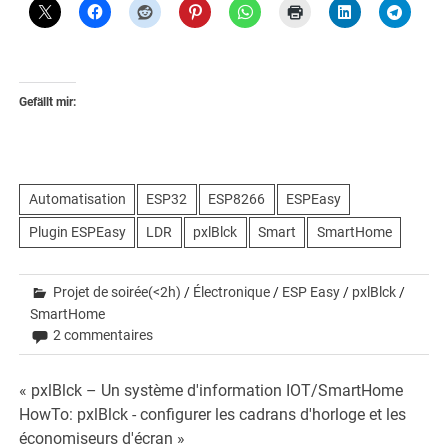
Gefällt mir:
Automatisation
ESP32
ESP8266
ESPEasy
Plugin ESPEasy
LDR
pxlBlck
Smart
SmartHome
Projet de soirée(<2h)
/
Électronique
/
ESP Easy
/
pxlBlck
/
SmartHome
2 commentaires
Beitrags-
« pxlBlck – Un système d'information IOT/SmartHome
HowTo: pxlBlck - configurer les cadrans d'horloge et les
Navigation
économiseurs d'écran »