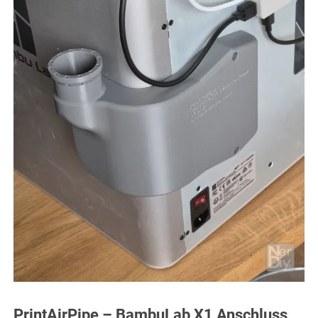
PrintAirPipe – BambuLab X1 Anschluss