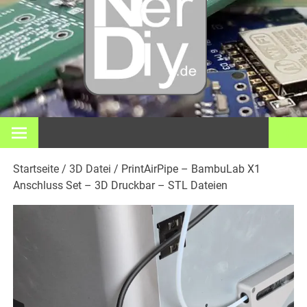
– DIY
Elektro
3D Dr
Bei nerdiy.de dreht sich alles um Elektronik, Heimwerken, 3D-
Druck, Smart Home und viele andere technische Themen.
und
Startseite
/
3D Datei
/ PrintAirPipe – BambuLab X1
meh
Anschluss Set – 3D Druckbar – STL Dateien