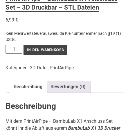
Set – 3D Druckbar – STL Dateien
6,99
€
Kein Mehrwertsteuerausweis, da Kleinunternehmer nach §19 (1)
UStG.
PrintAirPipe
IN DEN WARENKORB
-
BambuLab
Kategorien:
3D Datei
,
PrintAirPipe
X1
Anschluss
Set
Beschreibung
Bewertungen (0)
-
3D
Druckbar
Beschreibung
-
STL
Mit dem PrintAirPipe – BambuLab X1 Anschluss Set
Dateien
könnt Ihr die Abluft aus eurem
BambuLab X1 3D Drucker