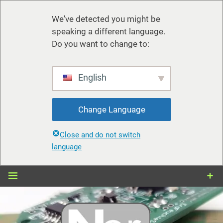
We've detected you might be
speaking a different language.
Do you want to change to:
English
Change Language
Close and do not switch
language
Zum
Inhalt
springen
nerdiy