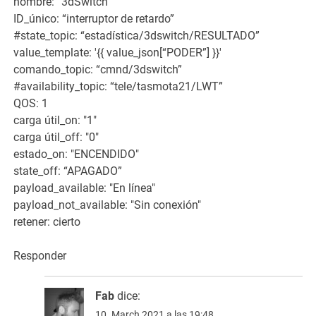
nombre: “3dSwitch”
ID_único: “interruptor de retardo”
#state_topic: “estadística/3dswitch/RESULTADO”
value_template: '{{ value_json[“PODER”] }}'
comando_topic: “cmnd/3dswitch”
#availability_topic: “tele/tasmota21/LWT”
QOS: 1
carga útil_on: "1"
carga útil_off: "0"
estado_on: "ENCENDIDO"
state_off: “APAGADO”
payload_available: "En línea"
payload_not_available: "Sin conexión"
retener: cierto
Responder
Fab
dice:
10. March 2021 a las 19:48