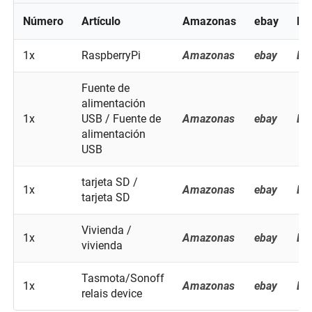
Número
Artículo
Amazonas
ebay
Ba
1x
RaspberryPi
Amazonas
ebay
Ba
Fuente de
alimentación
1x
USB / Fuente de
Amazonas
ebay
Ba
alimentación
USB
tarjeta SD /
1x
Amazonas
ebay
Ba
tarjeta SD
Vivienda /
1x
Amazonas
ebay
Ba
vivienda
Tasmota/Sonoff
1x
Amazonas
ebay
Ba
relais device