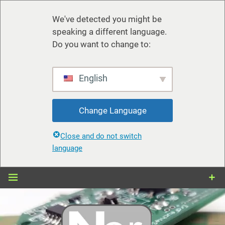
We've detected you might be
speaking a different language.
Do you want to change to:
English
Change Language
Close and do not switch
language
Zum
Inhalt
springen
nerdiy