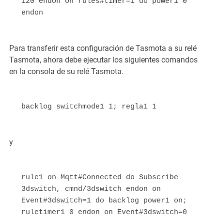
120 endon on rules#timer=1 do power1 0 
endon
Para transferir esta configuración de Tasmota a su relé
Tasmota, ahora debe ejecutar los siguientes comandos
en la consola de su relé Tasmota.
backlog switchmode1 1; regla1 1
y
rule1 on Mqtt#Connected do Subscribe 
3dswitch, cmnd/3dswitch endon on 
Event#3dswitch=1 do backlog power1 on; 
ruletimer1 0 endon on Event#3dswitch=0 