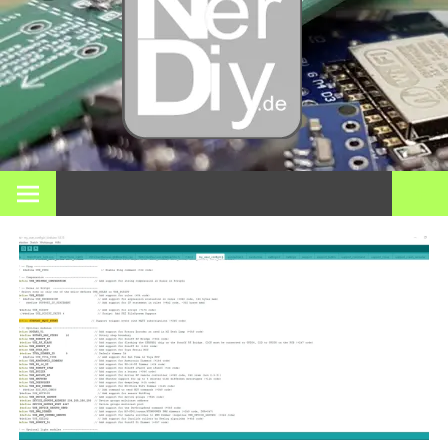
Bricol
electró
impre
En nerdiy.de, todo gira en torno a la electrónica, el bricolaje,
la impresión 3D, el hogar inteligente y muchos otros temas
técnicos.
3D y m