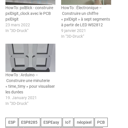
HowTo: pxlBlck - construire
HowTo : Électronique –
pxlDigit_clock avec le PCB
Construire un chiffre
pxlDigit
« pxlDigit » à sept segments
23 mars 2022
à partir de LED WS2812
In "3D-Druck"
9 janvier 2021
In "3D-Druck"
HowTo : Arduino –
Construire une minuterie
« time_timy » pour visualiser
les durées
19. January 2021
In "3D-Druck"
ESP
ESP8285
ESPEasy
IoT
néopixel
PCB