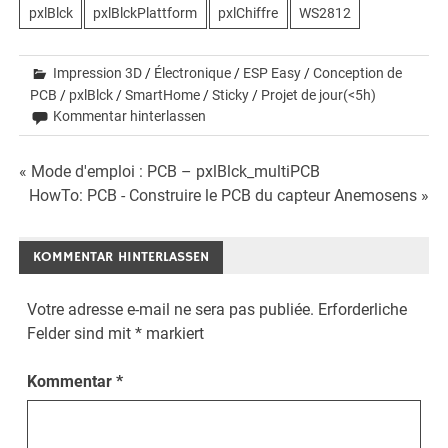
pxlBlck
pxlBlckPlattform
pxlChiffre
WS2812
Impression 3D
/
Électronique
/
ESP Easy
/
Conception de
PCB
/
pxlBlck
/
SmartHome
/
Sticky
/
Projet de jour(<5h)
Kommentar hinterlassen
Beitrags-
« Mode d'emploi : PCB – pxlBlck_multiPCB
HowTo: PCB - Construire le PCB du capteur Anemosens »
Navigation
KOMMENTAR HINTERLASSEN
Votre adresse e-mail ne sera pas publiée.
Erforderliche
Felder sind mit
*
markiert
Kommentar
*