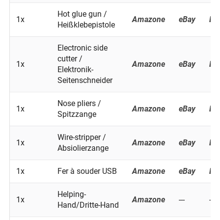
Hot glue gun /
1x
Amazone
eBay
Ba
Heißklebepistole
Electronic side
cutter /
1x
Amazone
eBay
Ba
Elektronik-
Seitenschneider
Nose pliers /
1x
Amazone
eBay
Ba
Spitzzange
Wire-stripper /
1x
Amazone
eBay
Ba
Absiolierzange
1x
Fer à souder USB
Amazone
eBay
Ba
Helping-
1x
Amazone
---
---
Hand/Dritte-Hand