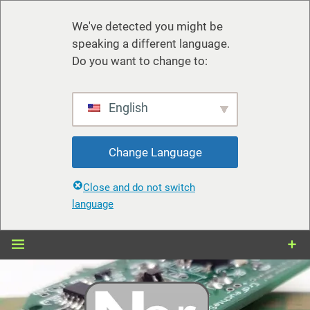
We've detected you might be
speaking a different language.
Do you want to change to:
English
Change Language
Close and do not switch
language
Zum
Inhalt
springen
nerdiy