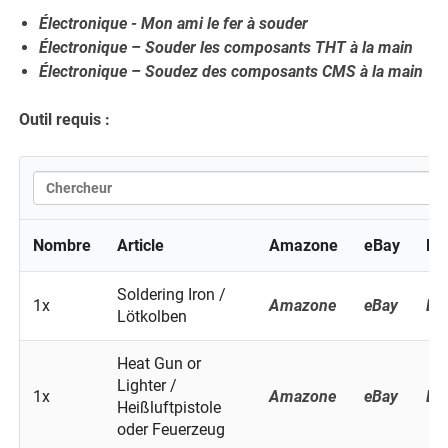
Électronique - Mon ami le fer à souder
Électronique – Souder les composants THT à la main
Électronique – Soudez des composants CMS à la main
Outil requis :
Nombre
Article
Amazone
eBay
Ba
Soldering Iron /
1x
Amazone
eBay
Ba
Lötkolben
Heat Gun or
Lighter /
1x
Amazone
eBay
Ba
Heißluftpistole
oder Feuerzeug