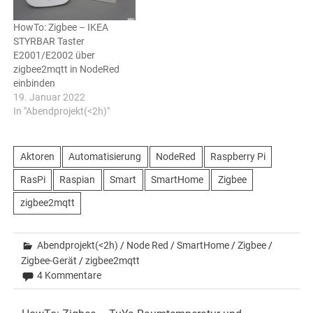
HowTo: Zigbee – IKEA
STYRBAR Taster
E2001/E2002 über
zigbee2mqtt in NodeRed
einbinden
19. Januar 2022
In "Abendprojekt(<2h)"
Aktoren
Automatisierung
NodeRed
Raspberry Pi
RasPi
Raspian
Smart
SmartHome
Zigbee
zigbee2mqtt
Abendprojekt(<2h)
/
Node Red
/
SmartHome
/
Zigbee
/
Zigbee-Gerät
/
zigbee2mqtt
4 Kommentare