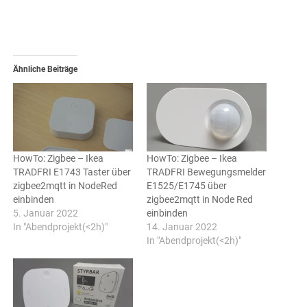
Ähnliche Beiträge
HowTo: Zigbee – Ikea
HowTo: Zigbee – Ikea
TRADFRI E1743 Taster über
TRADFRI Bewegungsmelder
zigbee2mqtt in NodeRed
E1525/E1745 über
einbinden
zigbee2mqtt in Node Red
5. Januar 2022
einbinden
In "Abendprojekt(<2h)"
14. Januar 2022
In "Abendprojekt(<2h)"