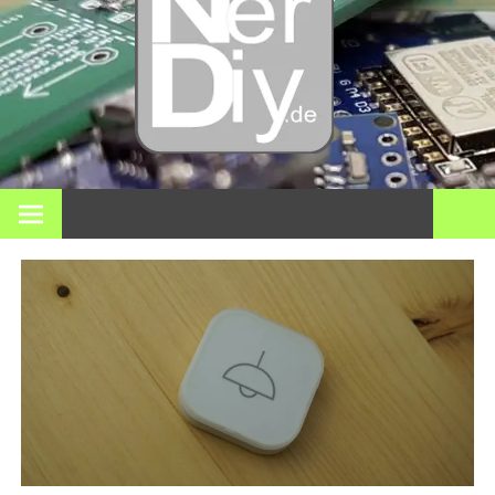
– DIY
Elektro
3D Dr
Bei nerdiy.de dreht sich alles um Elektronik, Heimwerken, 3D-
Druck, Smart Home und viele andere technische Themen.
und
meh