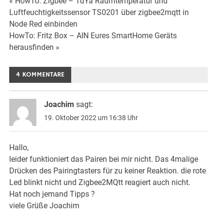
Beitrags-
« HowTo: Zigbee – TuYa Raumtemperatur und
Luftfeuchtigkeitssensor TS0201 über zigbee2mqtt in
Navigation
Node Red einbinden
HowTo: Fritz Box – AIN Eures SmartHome Geräts
herausfinden »
4 KOMMENTARE
Joachim
sagt:
19. Oktober 2022 um 16:38 Uhr
Hallo,
leider funktioniert das Pairen bei mir nicht. Das 4malige
Drücken des Pairingtasters für zu keiner Reaktion. die rote
Led blinkt nicht und Zigbee2MQtt reagiert auch nicht.
Hat noch jemand Tipps ?
viele Grüße Joachim