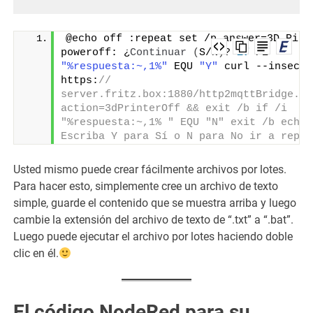
@echo off :repeat set /p answer=3D Pinte
poweroff: ¿
Continuar
(
S/N
)
? 
if
 /i 
"%respuesta:~,1%"
 EQU 
"Y"
 curl --insecure
https:
// 
server.fritz.box:1880/http2mqttBridge.js
action=3dPrinterOff && exit /b if /i 
"%respuesta:~,1% " EQU "N" exit /b echo 
Escriba Y para Sí o N para No ir a repet
Usted mismo puede crear fácilmente archivos por lotes.
Para hacer esto, simplemente cree un archivo de texto
simple, guarde el contenido que se muestra arriba y luego
cambie la extensión del archivo de texto de “.txt” a “.bat”.
Luego puede ejecutar el archivo por lotes haciendo doble
clic en él.
El código NodeRed para su