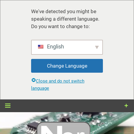
We've detected you might be
speaking a different language.
Do you want to change to:
English
Change Language
Close and do not switch
language
Zum
Inhalt
springen
nerdiy