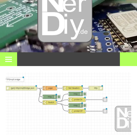
Bricol
electró
impre
En nerdiy.de, todo gira en torno a la electrónica, el bricolaje,
la impresión 3D, el hogar inteligente y muchos otros temas
técnicos.
3D y m