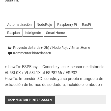
Gefällt mir:
Automatización
NodoRojo
Raspberry Pi
RasPi
Raspian
Inteligente
SmartHome
Proyecto de tarde (<2h)
/
Nodo Rojo
/
SmartHome
Kommentar hinterlassen
Beitrags-
« HowTo: ESPEasy – Conecte y lea el sensor de distancia
VL53L0X / VL53L1X al ESP8266 / ESP32
Navigation
HowTo: Impresión 3D: construya su propia manguera de
extracción de humos de soldadura, incluido el embudo »
KOMMENTAR HINTERLASSEN