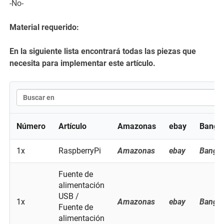
-No-
Material requerido:
En la siguiente lista encontrará todas las piezas que
necesita para implementar este artículo.
Número
Artículo
Amazonas
ebay
Bangg
1x
RaspberryPi
Amazonas
ebay
Bangg
Fuente de
alimentación
USB /
1x
Amazonas
ebay
Bangg
Fuente de
alimentación