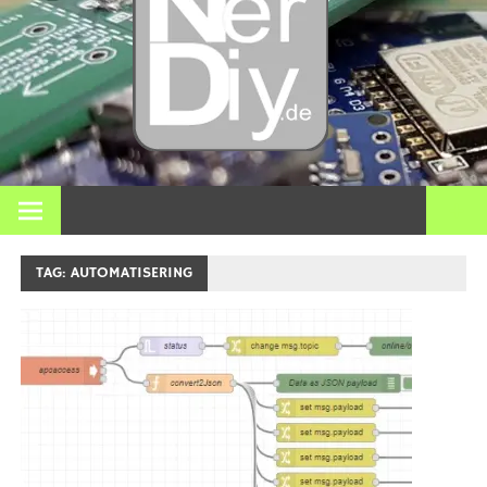
DIY
elektro
3D pri
Op nerdiy.de draait alles om elektronica, DIY, 3D-printen,
smart home en vele andere technische onderwerpen.
en mee
TAG:
AUTOMATISERING