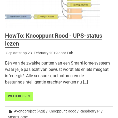
HowTo: Knooppunt Rood - UPS-status
lezen
Geplaatst op
23. February 2019
door
Fab
Eén van de zwakke punten van een SmartHome-systeem
waar je je pas echt van bewust wordt als er iets misgaat,
is ‘energie’. Alle sensoren, actuatoren en de
besturingsintelligentie erachter werken nu […]
WEITERLESEN
Avondproject (<2u)
/
Knooppunt Rood
/
Raspberry Pi
/
SmartHome