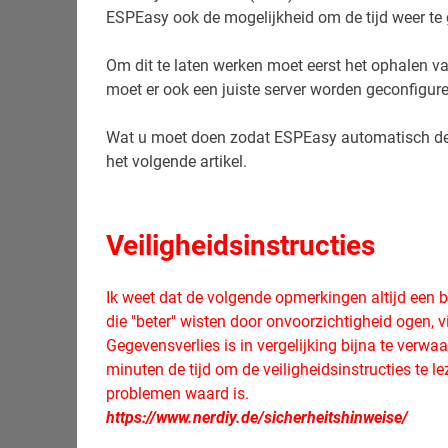
ESPEasy ook de mogelijkheid om de tijd weer te
Om dit te laten werken moet eerst het ophalen v
moet er ook een juiste server worden geconfigure
Wat u moet doen zodat ESPEasy automatisch de hu
het volgende artikel.
Veiligheidsinstructies
Ik weet dat de volgende opmerkingen altijd een b
die "beter" wisten door onvoorzichtigheid ogen, v
Gegevensverlies is in vergelijking bijna te verwa
minuten de tijd om de veiligheidsinstructies te l
problemen waard is.
https://www.nerdiy.de/sicherheitshinweise/