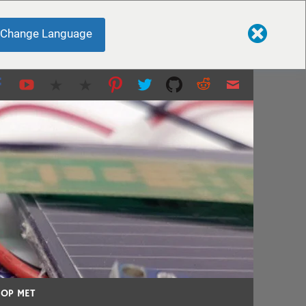
Change Language
nten en meer...
 OP MET