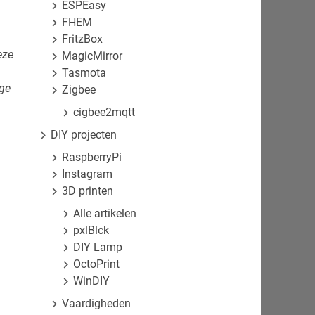
ESPEasy
FHEM
FritzBox
eze
MagicMirror
Tasmota
ige
Zigbee
cigbee2mqtt
DIY projecten
RaspberryPi
Instagram
3D printen
Alle artikelen
pxlBlck
DIY Lamp
OctoPrint
WinDIY
Vaardigheden