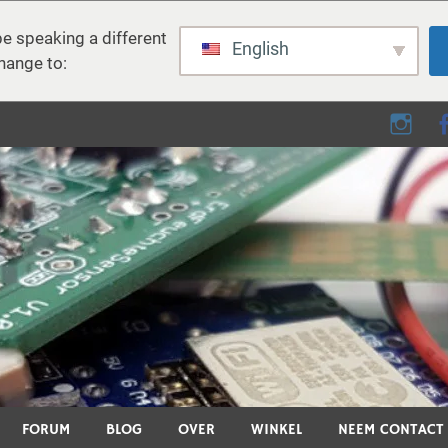
e speaking a different
English
hange to:
e - DIY, elektronica, 3D pri
D-printen, smart home en vele andere technische onderwerpen.
FORUM
BLOG
OVER
WINKEL
NEEM CONTACT