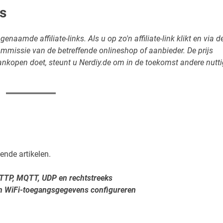
ks
enaamde affiliate-links. Als u op zo'n affiliate-link klikt en via d
ommissie van de betreffende onlineshop of aanbieder. De prijs
 aankopen doet, steunt u Nerdiy.de om in de toekomst andere nutt
ende artikelen.
HTTP, MQTT, UDP en rechtstreeks
n WiFi-toegangsgegevens configureren