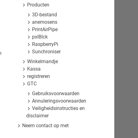
Producten
3D-bestand
anemosens
PrintAirPipe
pxlBlck
RaspberryPi
Sunchroniser
n
Winkelmandje
Kassa
registreren
GTC
Gebruiksvoorwaarden
Annuleringsvoorwaarden
Veiligheidsinstructies en
disclaimer
Neem contact op met