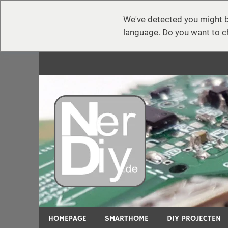
We've detected you might b
language. Do you want to c
Zum
Inhalt
springen
nerdiy.d
Op nerdiy.de draait alles om elektronica, DIY, 3
HOMEPAGE
SMARTHOME
DIY PROJECTEN