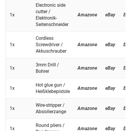
Electronic side
cutter /
1x
Amazone
eBay
Ba
Elektronik-
Seitenschneider
Cordless
1x
Screwdriver /
Amazone
eBay
Ba
Akkuschrauber
3mm Drill /
1x
Amazone
eBay
Ba
Bohrer
Hot glue gun /
1x
Amazone
eBay
Ba
Heißklebepistole
Wire-stripper /
1x
Amazone
eBay
Ba
Absiolierzange
Round pliers /
1x
Amazone
eBay
Ba