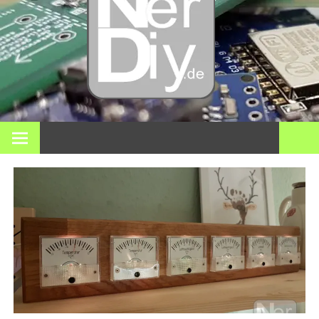
DIY
elektro
3D pri
Op nerdiy.de draait alles om elektronica, DIY, 3D-printen,
smart home en vele andere technische onderwerpen.
en mee