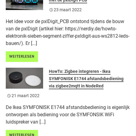
met de pxlDigit PCB
23 maart 2022
Het idee voor de pxlDigit_PCB ontstond tijdens de bouw
van de pxlDigit (artikel hier: https://nerdiy.de/howto-
elektronik-sieben-segment-ziffer-pxldigit-aus-ws2812-leds-
bauen/). Er [...]
WEITERLESEN
HowTo: Zigbee integreren - Ikea
SYMFONISK E1744 afstandsbediening
via zigbee2mqtt in NodeRed
21 maart 2022
De Ikea SYMFONISK E1744 afstandsbediening is eigenlijk
ontworpen als bediening voor de SYMFONSIK WiFi
luidspreker van [...]
WEITERLESEN