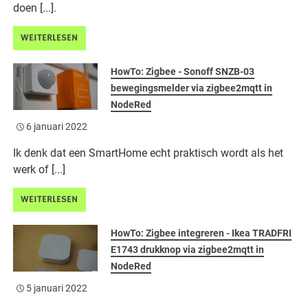
doen [...].
WEITERLESEN
HowTo: Zigbee - Sonoff SNZB-03
bewegingsmelder via zigbee2mqtt in
NodeRed
6 januari 2022
Ik denk dat een SmartHome echt praktisch wordt als het
werk of [...]
WEITERLESEN
HowTo: Zigbee integreren - Ikea TRADFRI
E1743 drukknop via zigbee2mqtt in
NodeRed
5 januari 2022