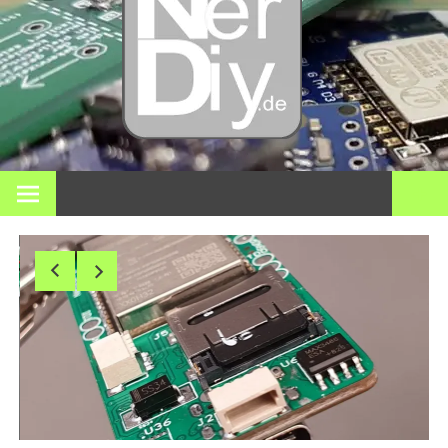
DIY
elektro
3D pri
Op nerdiy.de draait alles om elektronica, DIY, 3D-printen,
smart home en vele andere technische onderwerpen.
en mee