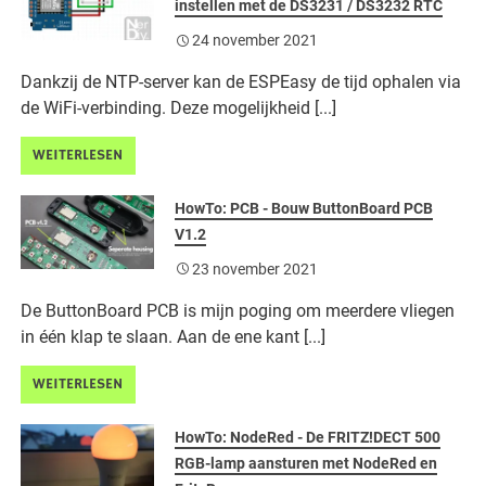
instellen met de DS3231 / DS3232 RTC
24 november 2021
Dankzij de NTP-server kan de ESPEasy de tijd ophalen via
de WiFi-verbinding. Deze mogelijkheid [...]
WEITERLESEN
HowTo: PCB - Bouw ButtonBoard PCB
V1.2
23 november 2021
De ButtonBoard PCB is mijn poging om meerdere vliegen
in één klap te slaan. Aan de ene kant [...]
WEITERLESEN
HowTo: NodeRed - De FRITZ!DECT 500
RGB-lamp aansturen met NodeRed en